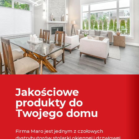
Jakościowe
produkty do
Twojego domu
Firma Maro jest jednym z czołowych
dystrybutorów stolarki okiennej i drzwiowej