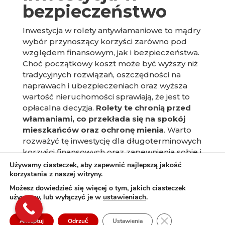
bezpieczeństwo
Inwestycja w rolety antywłamaniowe to mądry
wybór przynoszący korzyści zarówno pod
względem finansowym, jak i bezpieczeństwa.
Choć początkowy koszt może być wyższy niż
tradycyjnych rozwiązań, oszczędności na
naprawach i ubezpieczeniach oraz wyższa
wartość nieruchomości sprawiają, że jest to
opłacalna decyzja.
Rolety te chronią przed
włamaniami, co przekłada się na spokój
mieszkańców oraz ochronę mienia
. Warto
rozważyć tę inwestycję dla długoterminowych
korzyści finansowych oraz zapewnienia sobie i
bliskim bezpieczeństwa we własnym domu.
Używamy ciasteczek, aby zapewnić najlepszą jakość
korzystania z naszej witryny.
Możesz dowiedzieć się więcej o tym, jakich ciasteczek
używamy, lub wyłączyć je w
ustawieniach
.
© Copyright 2021.
OhSoFresh!
Creative. All
Right reserved
Zamknij panel pow
Akceptuj
Odrzuć
Ustawienia